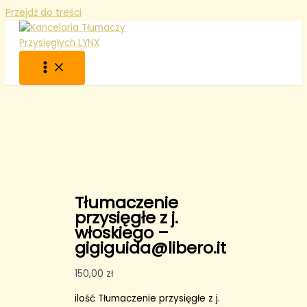
Przejdź do treści
Tłumaczenie
przysięgłe z j.
włoskiego –
gigiguida@libero.it
150,00
zł
ilość Tłumaczenie przysięgłe z j.