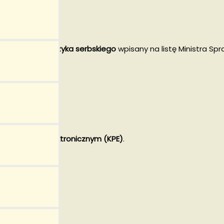
o
cz przysięgły języka serbskiego
wpisany na listę Ministra Spr
m podpisem elektronicznym (KPE)
.
i.
erbskie
?