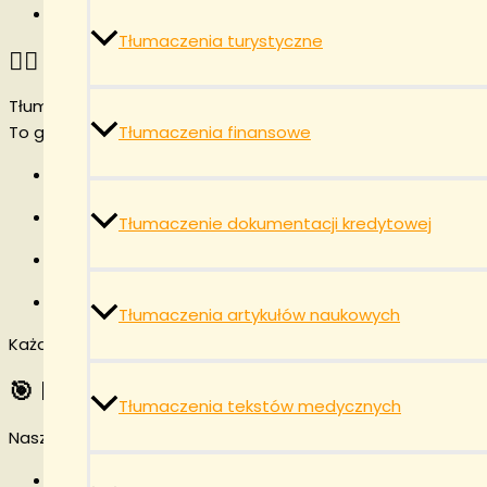
treści marketingowe i strony internetowe.
Tłumaczenia turystyczne
👩‍⚖️ Tłumacz przysięgły języka serbskieg
Tłumaczenia wymagające mocy urzędowej wykonuje
tłuma
Tłumaczenia finansowe
To gwarantuje, że dokument:
ma
pełną moc prawną
,
odpowiada oryginałowi,
Tłumaczenie dokumentacji kredytowej
jest akceptowany przez instytucje w Polsce i Serbii,
jest podpisany pieczęcią tłumacza lub
kwalifikowany
Tłumaczenia artykułów naukowych
Każdy dokument przechodzi dodatkowy etap kontroli jakośc
🎯 Dla kogo wykonujemy
tłumaczenia s
Tłumaczenia tekstów medycznych
Nasze tłumaczenia kierujemy do:
klientów indywidualnych,