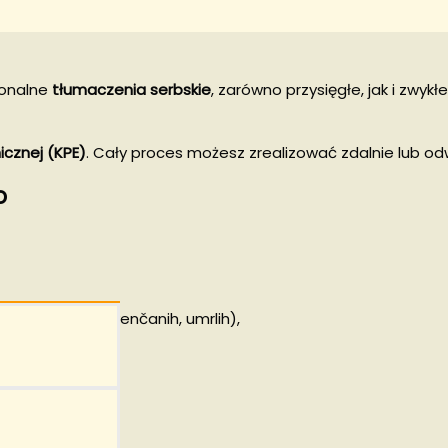
jonalne
tłumaczenia serbskie
, zarówno przysięgłe, jak i zwy
icznej (KPE)
. Cały proces możesz zrealizować zdalnie lub od
o
njige rođenih, venčanih, umrlih),
we,
–sprzedaży,