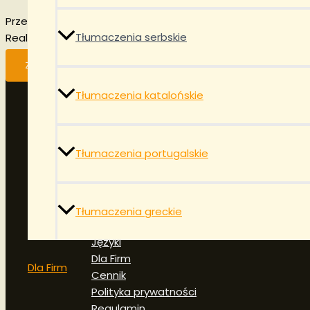
Prześlij dokument do wyceny — odpowiadamy zazwyczaj
w
Tłumaczenia serbskie
Realizacja możliwa już
od 24 godzin
.
ZAPYTAJ O WYCENĘ
Tłumaczenia katalońskie
Tłumaczenia portugalskie
Home
Tłumaczenia greckie
Tłumaczenia
Języki
Dla Firm
Dla Firm
Cennik
Polityka prywatności
Regulamin