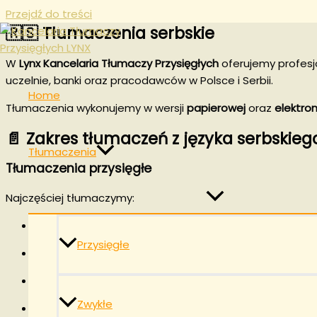
Przejdź do treści
🇷🇸 Tłumaczenia serbskie
W
Lynx Kancelaria Tłumaczy Przysięgłych
oferujemy profes
uczelnie, banki oraz pracodawców w Polsce i Serbii.
Home
Tłumaczenia wykonujemy w wersji
papierowej
oraz
elektron
📄 Zakres tłumaczeń z języka serbskieg
Tłumaczenia
Tłumaczenia przysięgłe
Najczęściej tłumaczymy:
akty urodzenia, małżeństwa i zgonu (Izvod iz matične k
Przysięgłe
pełnomocnictwa, akty notarialne i dokumenty urzędo
dokumenty sądowe i pisma procesowe,
Zwykłe
prawo jazdy, dokumenty rejestracyjne i umowy kupna