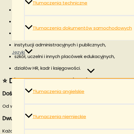
Tłumaczenia techniczne
osób pracujących lub mieszkających w Serbii,
firm współpracujących z serbskimi partnerami,
Tłumaczenia dokumentów samochodowych
kancelarii prawnych i notarialnych,
instytucji administracyjnych i publicznych,
Języki
szkół, uczelni i innych placówek edukacyjnych,
działów HR, kadr i księgowości.
⭐ Dlaczego warto wybrać LYNX?
Tłumaczenia angielskie
Doświadczenie w tłumaczeniach serbskich
Od wielu lat zajmujemy się tłumaczeniami dokumentów urz
Tłumaczenia niemieckie
Dwustopniowa korekta
Każde tłumaczenie jest sprawdzane przez innego tłumacz