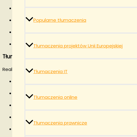
świadectwa szkolne, dyplomy i certyfikaty,
dokumenty pracownicze: obračun zarade, ugovor o ra
Popularne tłumaczenia
dokumenty bankowe i ubezpieczeniowe,
dokumenty medyczne.
Tłumaczenia projektów Unii Europejskiej
Tłumaczenia zwykłe i specjalistyczne
Realizujemy również:
Tłumaczenia IT
dokumenty firmowe i korespondencję biznesową,
umowy, regulaminy, pisma korporacyjne,
Tłumaczenia online
instrukcje techniczne i dokumentację przemysłową,
teksty naukowe, prawnicze i finansowe,
Tłumaczenia prawnicze
raporty, analizy, dokumenty HR,