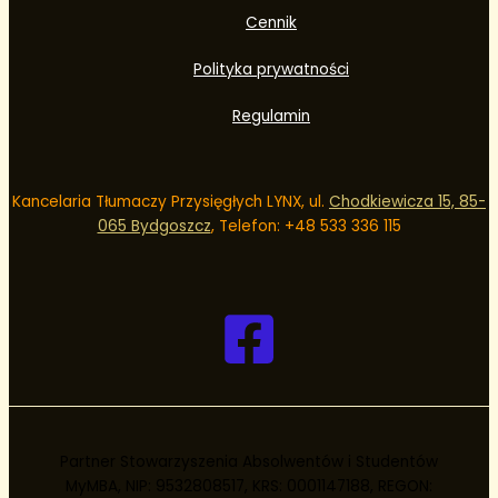
Cennik
Polityka prywatności
Regulamin
Kancelaria Tłumaczy Przysięgłych LYNX, ul.
Chodkiewicza 15, 85-
065 Bydgoszcz
, Telefon: +48
533 336 115
Partner Stowarzyszenia Absolwentów i Studentów
MyMBA, NIP: 9532808517, KRS: 0001147188, REGON: