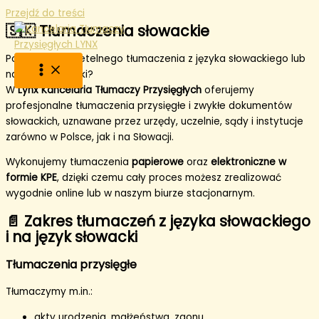
Przejdź do treści
🇸🇰 Tłumaczenia słowackie
Potrzebujesz rzetelnego tłumaczenia z języka słowackiego lub
na język słowacki?
W
Lynx Kancelaria Tłumaczy Przysięgłych
oferujemy
profesjonalne tłumaczenia przysięgłe i zwykłe dokumentów
słowackich, uznawane przez urzędy, uczelnie, sądy i instytucje
zarówno w Polsce, jak i na Słowacji.
Wykonujemy tłumaczenia
papierowe
oraz
elektroniczne w
formie KPE
, dzięki czemu cały proces możesz zrealizować
wygodnie online lub w naszym biurze stacjonarnym.
📄 Zakres tłumaczeń z języka słowackiego
i na język słowacki
Tłumaczenia przysięgłe
Tłumaczymy m.in.:
akty urodzenia, małżeństwa, zgonu