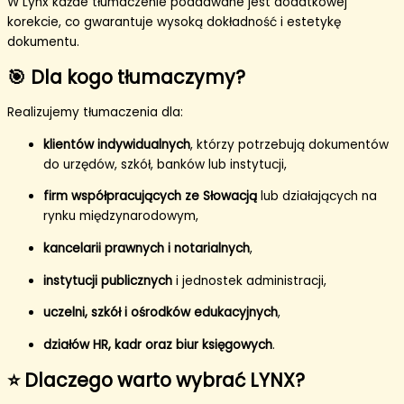
W Lynx każde tłumaczenie poddawane jest dodatkowej
korekcie, co gwarantuje wysoką dokładność i estetykę
dokumentu.
🎯 Dla kogo tłumaczymy?
Realizujemy tłumaczenia dla:
klientów indywidualnych
, którzy potrzebują dokumentów
do urzędów, szkół, banków lub instytucji,
firm współpracujących ze Słowacją
lub działających na
rynku międzynarodowym,
kancelarii prawnych i notarialnych
,
instytucji publicznych
i jednostek administracji,
uczelni, szkół i ośrodków edukacyjnych
,
działów HR, kadr oraz biur księgowych
.
⭐ Dlaczego warto wybrać LYNX?