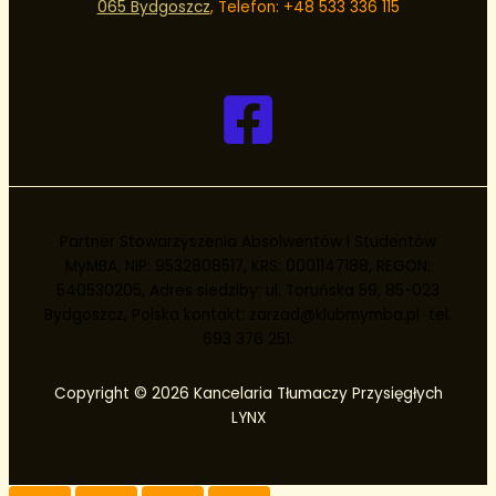
065 Bydgoszcz
, Telefon: +48
533 336 115
Partner Stowarzyszenia Absolwentów i Studentów
MyMBA, NIP: 9532808517, KRS: 0001147188, REGON:
540530205, Adres siedziby: ul. Toruńska 59, 85-023
Bydgoszcz, Polska kontakt: zarzad@klubmymba.pl tel.
693 376 251.
Copyright © 2026 Kancelaria Tłumaczy Przysięgłych
LYNX