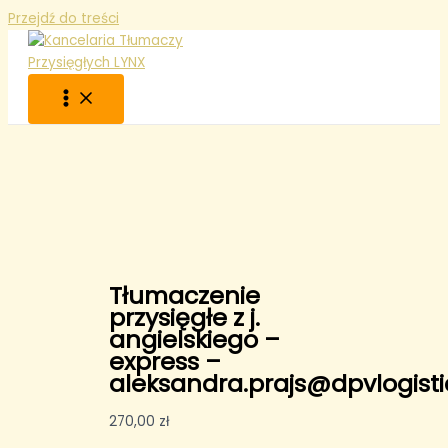
Przejdź do treści
Tłumaczenie
przysięgłe z j.
angielskiego –
express –
aleksandra.prajs@dpvlogisti
270,00
zł