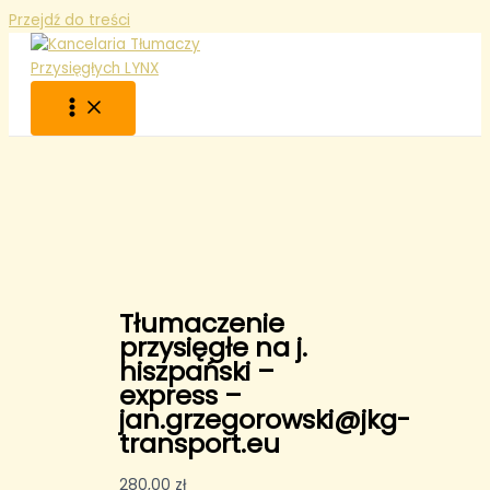
Przejdź do treści
Tłumaczenie
przysięgłe na j.
hiszpański –
express –
jan.grzegorowski@jkg-
transport.eu
280,00
zł