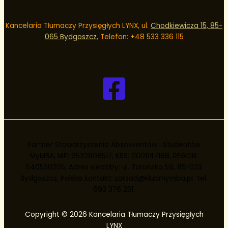
Kancelaria Tłumaczy Przysięgłych LYNX, ul.
Chodkiewicza 15, 85-
065 Bydgoszcz
, Telefon: +48
533 336 115
Partner Stowarzyszenia Absolwentów i Studentów
MyMBA, NIP: 9532808517, KRS: 0001147188, REGON:
540530205, Adres siedziby: ul. Toruńska 59, 85-023
Bydgoszcz, Polska kontakt: zarzad@klubmymba.pl tel.
693 376 251.
Copyright © 2026 Kancelaria Tłumaczy Przysięgłych
LYNX