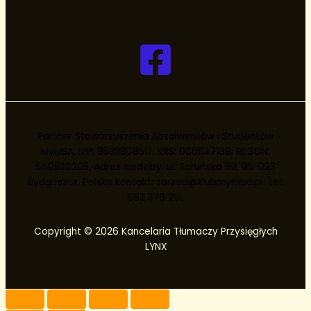
Partner Stowarzyszenia Absolwentów i Studentów
MyMBA, NIP: 9532808517, KRS: 0001147188, REGON:
540530205, Adres siedziby: ul. Toruńska 59, 85-023
Bydgoszcz, Polska kontakt: zarzad@klubmymba.pl tel.
693 376 251.
Copyright © 2026 Kancelaria Tłumaczy Przysięgłych
LYNX