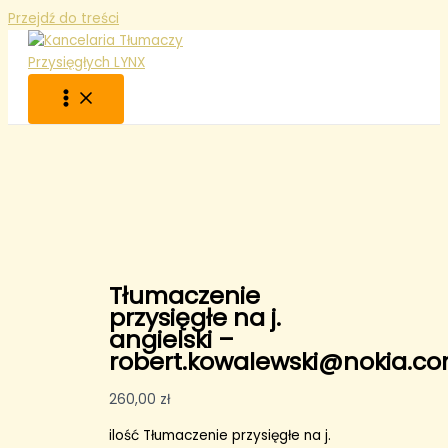
Przejdź do treści
Tłumaczenie
przysięgłe na j.
angielski –
robert.kowalewski@nokia.c
260,00
zł
ilość Tłumaczenie przysięgłe na j.